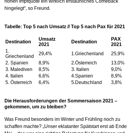
hohen Impfquote ein wirklich erstaunliches Comeback
hingelegt“, so Freund.
Tabelle: Top 5 nach Umsatz // Top 5 nach Pax für 2021
Umsatz
PAX
Destination
Destination
2021
2021
1.
29,4%
1.Griechenland
25,9%
Griechenland
2. Spanien
8,9%
2.Österreich
13,0%
3. Malediven
8,5%
3. Italien
9,0%
4. Italien
6,6%
4.Spanien
8,9%
5. Österreich
6,4%
5.Deutschland
3,8%
Die Herausforderungen der Sommersaison 2021 –
gekommen, um zu bleiben?
Was Freund besonders im Winter und Frühling noch zu
schaffen machte? „Unser eklatanter Spätstart erst ab Ende