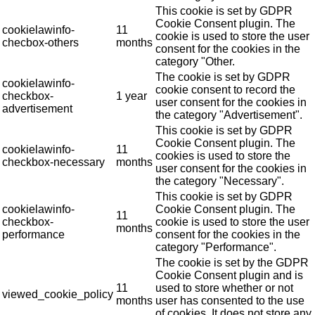
This cookie is set by GDPR
Cookie Consent plugin. The
cookielawinfo-
11
cookie is used to store the user
checbox-others
months
consent for the cookies in the
category "Other.
The cookie is set by GDPR
cookielawinfo-
cookie consent to record the
checkbox-
1 year
user consent for the cookies in
advertisement
the category "Advertisement".
This cookie is set by GDPR
Cookie Consent plugin. The
cookielawinfo-
11
cookies is used to store the
checkbox-necessary
months
user consent for the cookies in
the category "Necessary".
This cookie is set by GDPR
cookielawinfo-
Cookie Consent plugin. The
11
checkbox-
cookie is used to store the user
months
performance
consent for the cookies in the
category "Performance".
The cookie is set by the GDPR
Cookie Consent plugin and is
11
used to store whether or not
viewed_cookie_policy
months
user has consented to the use
of cookies. It does not store any