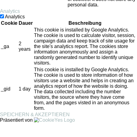
personal data.
Analytics
Analytics
Cookie
Dauer
Beschreibung
This cookie is installed by Google Analytics.
The cookie is used to calculate visitor, session,
campaign data and keep track of site usage for
2
_ga
the site's analytics report. The cookies store
years
information anonymously and assign a
randomly generated number to identify unique
visitors.
This cookie is installed by Google Analytics.
The cookie is used to store information of how
visitors use a website and helps in creating an
analytics report of how the website is doing.
_gid
1 day
The data collected including the number
visitors, the source where they have come
from, and the pages visted in an anonymous
form.
SPEICHERN & AKZEPTIEREN
Präsentiert von