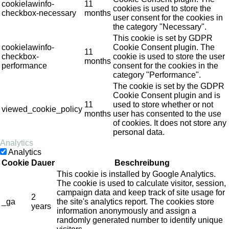
cookielawinfo-
11
cookies is used to store the
checkbox-necessary
months
user consent for the cookies in
the category "Necessary".
This cookie is set by GDPR
cookielawinfo-
Cookie Consent plugin. The
11
checkbox-
cookie is used to store the user
months
performance
consent for the cookies in the
category "Performance".
The cookie is set by the GDPR
Cookie Consent plugin and is
11
used to store whether or not
viewed_cookie_policy
months
user has consented to the use
of cookies. It does not store any
personal data.
Analytics
Analytics
Cookie
Dauer
Beschreibung
This cookie is installed by Google Analytics.
The cookie is used to calculate visitor, session,
campaign data and keep track of site usage for
2
_ga
the site's analytics report. The cookies store
years
information anonymously and assign a
randomly generated number to identify unique