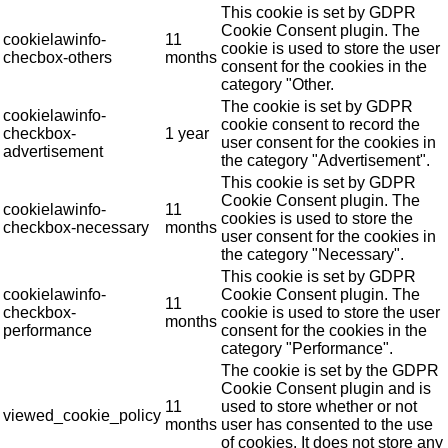
This cookie is set by GDPR
Cookie Consent plugin. The
cookielawinfo-
11
cookie is used to store the user
checbox-others
months
consent for the cookies in the
category "Other.
The cookie is set by GDPR
cookielawinfo-
cookie consent to record the
checkbox-
1 year
user consent for the cookies in
advertisement
the category "Advertisement".
This cookie is set by GDPR
Cookie Consent plugin. The
cookielawinfo-
11
cookies is used to store the
checkbox-necessary
months
user consent for the cookies in
the category "Necessary".
This cookie is set by GDPR
cookielawinfo-
Cookie Consent plugin. The
11
checkbox-
cookie is used to store the user
months
performance
consent for the cookies in the
category "Performance".
The cookie is set by the GDPR
Cookie Consent plugin and is
11
used to store whether or not
viewed_cookie_policy
months
user has consented to the use
of cookies. It does not store any