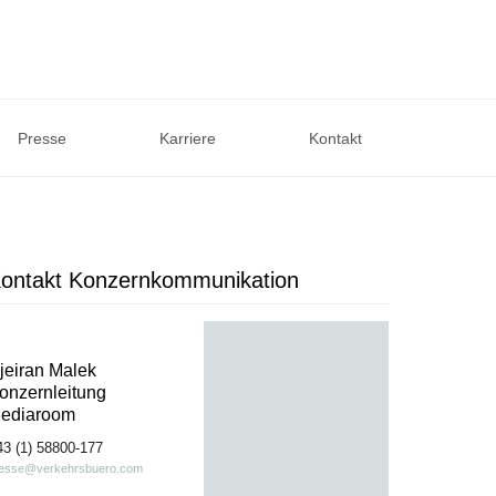
Presse
Karriere
Kontakt
ontakt Konzernkommunikation
jeiran Malek
onzernleitung
ediaroom
43 (1) 58800-177
esse@verkehrsbuero.com