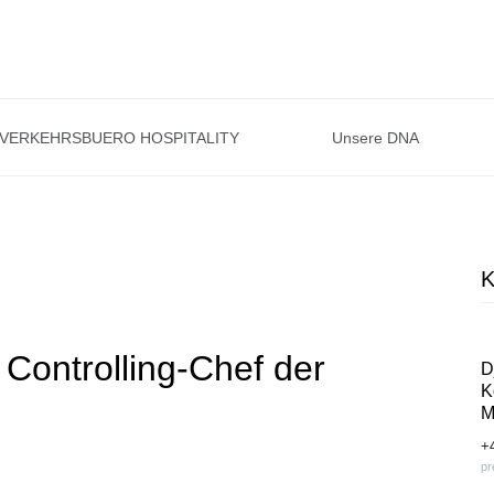
VERKEHRSBUERO HOSPITALITY
Unsere DNA
K
 Controlling-Chef der
D
K
M
+
pr